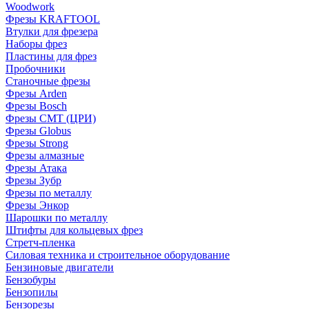
Woodwork
Фрезы KRAFTOOL
Втулки для фрезера
Наборы фрез
Пластины для фрез
Пробочники
Станочные фрезы
Фрезы Arden
Фрезы Bosch
Фрезы CMT (ЦРИ)
Фрезы Globus
Фрезы Strong
Фрезы алмазные
Фрезы Атака
Фрезы Зубр
Фрезы по металлу
Фрезы Энкор
Шарошки по металлу
Штифты для кольцевых фрез
Стретч-пленка
Силовая техника и строительное оборудование
Бензиновые двигатели
Бензобуры
Бензопилы
Бензорезы