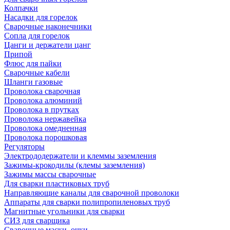
Колпачки
Насадки для горелок
Сварочные наконечники
Сопла для горелок
Цанги и держатели цанг
Припой
Флюс для пайки
Сварочные кабели
Шланги газовые
Проволока сварочная
Проволока алюминий
Проволока в прутках
Проволока нержавейка
Проволока омедненная
Проволока порошковая
Регуляторы
Электрододержатели и клеммы заземления
Зажимы-крокодилы (клемы заземления)
Зажимы массы сварочные
Для сварки пластиковых труб
Направляющие каналы для сварочной проволоки
Аппараты для сварки полипропиленовых труб
Магнитные угольники для сварки
СИЗ для сварщика
Сварочные маски, очки