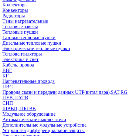
Коллекторы
Конвекторы
Радиаторы
Тэны нагревательные
Тепловые завесы
Тепловые пушки
Газовые тепловые пушки
Дизельные тепловые пушки
Электрические тепловые пушки
Тепловентиляторы
Электрика и свет
Кабель, провод
ВВГ
КГ
Нагревательные провода
ПВС
Провода связи и передачи данных UTP(витая пара),SAT,RG
ПУВ, ПУГВ
СИП
ШВВП, ПБГВВ
Модульное оборудование
Автоматические выключатели
Дополнительные модульные устройства
Устройства дифференциальной защиты
Заказные позиции