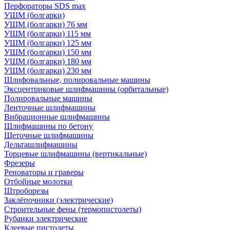
Перфораторы SDS max
УШМ (болгарки)
УШМ (болгарки) 76 мм
УШМ (болгарки) 115 мм
УШМ (болгарки) 125 мм
УШМ (болгарки) 150 мм
УШМ (болгарки) 180 мм
УШМ (болгарки) 230 мм
Шлифовальные, полировальные машины
Эксцентриковые шлифмашины (орбитальные)
Полировальные машины
Ленточные шлифмашины
Вибрационные шлифмашины
Шлифмашины по бетону
Щеточные шлифмашины
Дельташлифмашины
Торцевые шлифмашины (вертикальные)
Фрезеры
Реноваторы и граверы
Отбойные молотки
Штроборезы
Заклёпочники (электрические)
Строительные фены (термопистолеты)
Рубанки электрические
Клеевые пистолеты