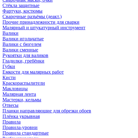
Стёкла защитные
Фартуки, костюмы
Сварочные разъёмы (деакт.)
Прочие принадлежности для сварки
Малярный и штукатурный инструмент
Валики
Валики игольчатые
Валики с бюгелем
Валики сменные
Рукоятки для валиков
Гладилки, гребёнки
Губки
Емкости для малярных работ
Кисти
Краскораспылители
Макловицы
Малярная лента
Мастерки, кельмы
Отвесы
Планки направляющие для обрезки обоев
Плёнка укрывная
Правила
Правила-уровни
Правила стандартные