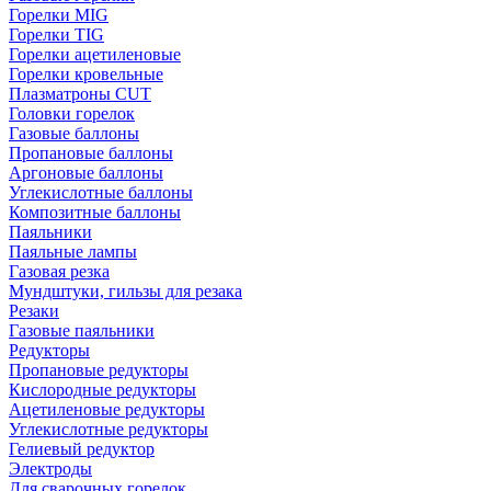
Горелки MIG
Горелки TIG
Горелки ацетиленовые
Горелки кровельные
Плазматроны CUT
Головки горелок
Газовые баллоны
Пропановые баллоны
Аргоновые баллоны
Углекислотные баллоны
Композитные баллоны
Паяльники
Паяльные лампы
Газовая резка
Мундштуки, гильзы для резака
Резаки
Газовые паяльники
Редукторы
Пропановые редукторы
Кислородные редукторы
Ацетиленовые редукторы
Углекислотные редукторы
Гелиевый редуктор
Электроды
Для сварочных горелок