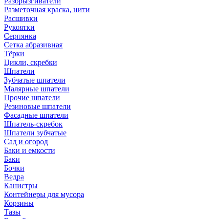
Разбрызгиватели
Разметочная краска, нити
Расшивки
Рукоятки
Серпянка
Сетка абразивная
Тёрки
Цикли, скребки
Шпатели
Зубчатые шпатели
Малярные шпатели
Прочие шпатели
Резиновые шпатели
Фасадные шпатели
Шпатель-скребок
Шпатели зубчатые
Сад и огород
Баки и емкости
Баки
Бочки
Ведра
Канистры
Контейнеры для мусора
Корзины
Тазы