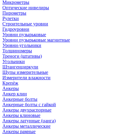
Микрометры
Оптические нивелиры
Пирометры
Рулетки
Строительные уровни
Гидроуровни
Уровни пузырьковые
Уровни пузырьковые магнитные
Уровни-угольники
Толщиномеры
Треноги (штативы)
Угольники
Штангенциркули
Щупы измерительные
Измерители влажности
Крепёж
Анкеры
Анкер клин
Анкерные болты
Анкерные болты с гайкой
Анкеры двухраспорные
Анкеры клиновые
Анкеры латунные (цанга)
Анкеры металлические
Анкеры рамные