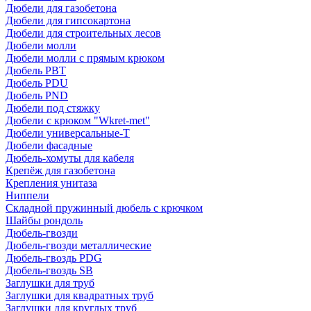
Дюбели для газобетона
Дюбели для гипсокартона
Дюбели для строительных лесов
Дюбели молли
Дюбели молли с прямым крюком
Дюбель PBT
Дюбель PDU
Дюбель PND
Дюбели под стяжку
Дюбели с крюком "Wkret-met"
Дюбели универсальные-Т
Дюбели фасадные
Дюбель-хомуты для кабеля
Крепёж для газобетона
Крепления унитаза
Ниппели
Складной пружинный дюбель с крючком
Шайбы рондоль
Дюбель-гвозди
Дюбель-гвозди металлические
Дюбель-гвоздь PDG
Дюбель-гвоздь SB
Заглушки для труб
Заглушки для квадратных труб
Заглушки для круглых труб