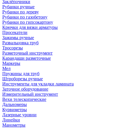
Заклёпочники
Рубанки ручные
Рубанки по дереву
Рубанки по газобетону
Рубанки по гипсокартону
Крючки для вязки арматуры
Просекатели
Зажимы ручные
Развальцовка труб
Тросорезы
Разметочный инструмент
Карандаши разметочные
Маркеры
Мел
Пружины для труб
Штроборезы ручные
Инструменты для укладки ламината
Заточное оборудование
Измерительный инструмент
Вехи телескопические
Дальномеры
Курвиметры
Лазерные уровни
Линейки
Манометры