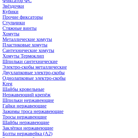
Фиксатор ФС
Звёздочки
Кубики
Прочие фиксаторы
Стульчики
Стяжные винты
Хомуты
Металлические хомуты
Пластиковые хомуты
Сантехнические хомуты
Хомуты Термоклип
Шпильки сантехнические
Электро-скобы металлические
Двухлапковые электро-скобы
Однолапковые электро-скобы
Kreg
Шайбы кровельные
Нержавеющий крепёж
Шпильки нержавеющие
Гайки нержавеющие
Зажимы троса нержавеющие
Тросы нержавеющие
Шайбы нержавеющие
Заклёпки нержавеющие
Болты нержавейка (А2)