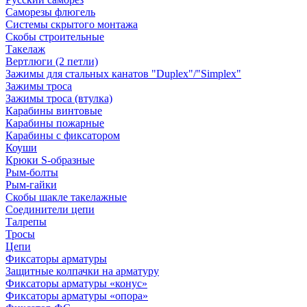
Саморезы флюгель
Системы скрытого монтажа
Скобы строительные
Такелаж
Вертлюги (2 петли)
Зажимы для стальных канатов "Duplex"/"Simplex"
Зажимы троса
Зажимы троса (втулка)
Карабины винтовые
Карабины пожарные
Карабины с фиксатором
Коуши
Крюки S-образные
Рым-болты
Рым-гайки
Скобы шакле такелажные
Соединители цепи
Талрепы
Тросы
Цепи
Фиксаторы арматуры
Защитные колпачки на арматуру
Фиксаторы арматуры «конус»
Фиксаторы арматуры «опора»