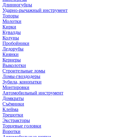
Длинногубцы
Ударно-рычажный инструмент
Топоры
Молотки
Кирки
Кувалды
Колуны
Пробойники
Ледорубы
Киянки
Кернеры
Выколотки
Строительные ломы
Ломы-гвоздодеры
Зубила, конопатки
Монтировки
Автомобильный инструмент
Домкраты
Съёмники
Клейма
Трещотки
Экстракторы
Торцевые головки
Воротки
Автомобильные щетки