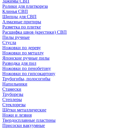
Зажимы СВП
Ролики для плиткореза
Клинья СВП
Щипцы для СВП
Алмазные притиры
Разметка по плитке
Расшифка швов (крестики) СВП
Пилы ручные
Стусла
Ножовки по дереву
Ножовки по металлу
Японские ручные пилы
Разводка для пил
Ножовки по пенобетону
Ножовки по гипсокартону
Трубогибы, полосогибы
Напильники
Стамески
Труборезы
Степлеры
Стеклорезы
Щётки металлические
Ножи и лезвия
Твердосплавные пластины
Присоски вакуумные