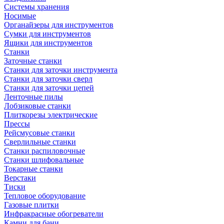
Системы хранения
Носимые
Органайзеры для инструментов
Сумки для инструментов
Ящики для инструментов
Станки
Заточные станки
Станки для заточки инструмента
Станки для заточки сверл
Станки для заточки цепей
Ленточные пилы
Лобзиковые станки
Плиткорезы электрические
Прессы
Рейсмусовые станки
Сверлильные станки
Станки распиловочные
Станки шлифовальные
Токарные станки
Верстаки
Тиски
Тепловое оборудование
Газовые плитки
Инфракрасные обогреватели
Камни для бани