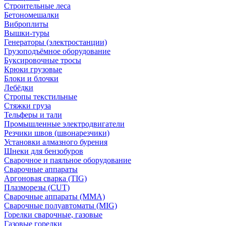
Строительные леса
Бетономешалки
Виброплиты
Вышки-туры
Генераторы (электростанции)
Грузоподъёмное оборудование
Буксировочные тросы
Крюки грузовые
Блоки и блочки
Лебёдки
Стропы текстильные
Стяжки груза
Тельферы и тали
Промышленные электродвигатели
Резчики швов (швонарезчики)
Установки алмазного бурения
Шнеки для бензобуров
Сварочное и паяльное оборудование
Сварочные аппараты
Аргоновая сварка (TIG)
Плазморезы (CUT)
Сварочные аппараты (MMA)
Сварочные полуавтоматы (MIG)
Горелки сварочные, газовые
Газовые горелки