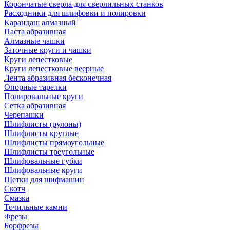
Корончатые сверла для сверлильных станков
Расходники для шлифовки и полировки
Карандаш алмазный
Паста абразивная
Алмазные чашки
Заточные круги и чашки
Круги лепестковые
Круги лепестковые веерные
Лента абразивная бесконечная
Опорные тарелки
Полировальные круги
Сетка абразивная
Черепашки
Шлифлисты (рулоны)
Шлифлисты круглые
Шлифлисты прямоугольные
Шлифлисты треугольные
Шлифовальные губки
Шлифовальные круги
Щетки для шифмашин
Скотч
Смазка
Точильные камни
Фрезы
Борфрезы