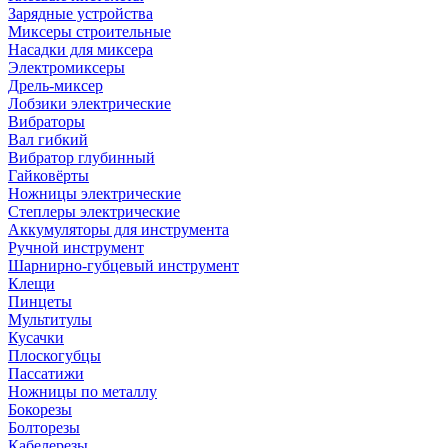
Зарядные устройства
Миксеры строительные
Насадки для миксера
Электромиксеры
Дрель-миксер
Лобзики электрические
Вибраторы
Вал гибкий
Вибратор глубинный
Гайковёрты
Ножницы электрические
Степлеры электрические
Аккумуляторы для инструмента
Ручной инструмент
Шарнирно-губцевый инструмент
Клещи
Пинцеты
Мультитулы
Кусачки
Плоскогубцы
Пассатижи
Ножницы по металлу
Бокорезы
Болторезы
Кабелерезы