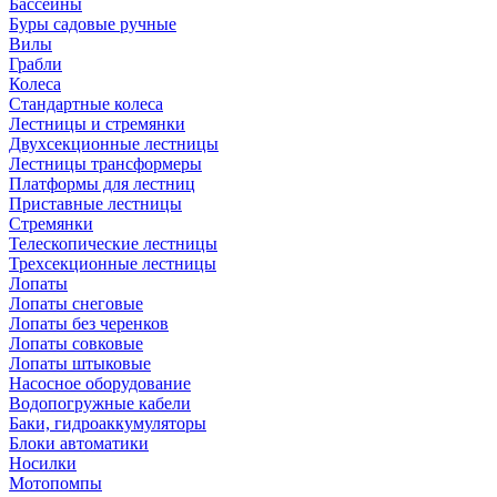
Бассейны
Буры садовые ручные
Вилы
Грабли
Колеса
Стандартные колеса
Лестницы и стремянки
Двухсекционные лестницы
Лестницы трансформеры
Платформы для лестниц
Приставные лестницы
Стремянки
Телескопические лестницы
Трехсекционные лестницы
Лопаты
Лопаты снеговые
Лопаты без черенков
Лопаты совковые
Лопаты штыковые
Насосное оборудование
Водопогружные кабели
Баки, гидроаккумуляторы
Блоки автоматики
Носилки
Мотопомпы