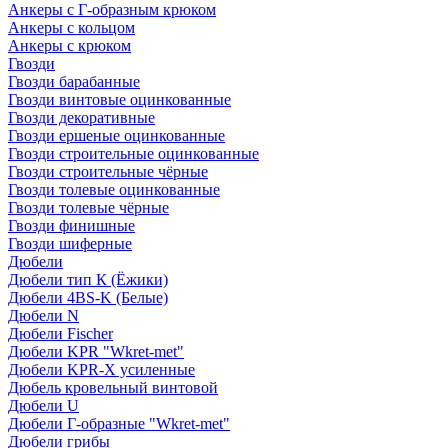
Анкеры с Г-образным крюком
Анкеры с кольцом
Анкеры с крюком
Гвозди
Гвозди барабанные
Гвозди винтовые оцинкованные
Гвозди декоративные
Гвозди ершеные оцинкованные
Гвозди строительные оцинкованные
Гвозди строительные чёрные
Гвозди толевые оцинкованные
Гвозди толевые чёрные
Гвозди финишные
Гвозди шиферные
Дюбели
Дюбели тип К (Ёжики)
Дюбели 4BS-K (Белые)
Дюбели N
Дюбели Fischer
Дюбели KPR "Wkret-met"
Дюбели KPR-Х усиленные
Дюбель кровельный винтовой
Дюбели U
Дюбели Г-образные "Wkret-met"
Дюбели грибы