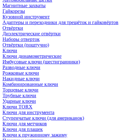
Магнитные захваты
Гайкорезы
Кузовной инструмент
Адаптеры и переходники для трещёток и гайковёртов
Отвёртки
Диэлектрические отвёртки
Наборы отверток
Отвёртки (поштучно)
Ключи
Ключи динамометрические
Имбусовые ключи (шестигранники)
Разводные ключи
Рожковые ключи
Накидные ключи
Комбинированные ключи
Торцевые ключи
Трубные ключи
Ударные ключи
Ключи TORX
Ключи для инструмента
Ступенчатые ключи (для американок)
Ключи для метчиков
Ключи для плашек
Ключи к пружинному зажиму