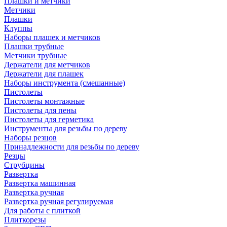
Плашки и метчики
Метчики
Плашки
Клуппы
Наборы плашек и метчиков
Плашки трубные
Метчики трубные
Держатели для метчиков
Держатели для плашек
Наборы инструмента (смешанные)
Пистолеты
Пистолеты монтажные
Пистолеты для пены
Пистолеты для герметика
Инструменты для резьбы по дереву
Наборы резцов
Принадлежности для резьбы по дереву
Резцы
Струбцины
Развертка
Развертка машинная
Развертка ручная
Развертка ручная регулируемая
Для работы с плиткой
Плиткорезы