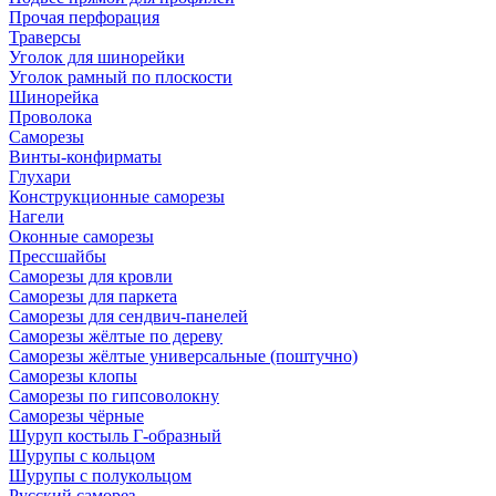
Прочая перфорация
Траверсы
Уголок для шинорейки
Уголок рамный по плоскости
Шинорейка
Проволока
Саморезы
Винты-конфирматы
Глухари
Конструкционные саморезы
Нагели
Оконные саморезы
Прессшайбы
Саморезы для кровли
Саморезы для паркета
Саморезы для сендвич-панелей
Саморезы жёлтые по дереву
Саморезы жёлтые универсальные (поштучно)
Саморезы клопы
Саморезы по гипсоволокну
Саморезы чёрные
Шуруп костыль Г-образный
Шурупы с кольцом
Шурупы с полукольцом
Русский саморез