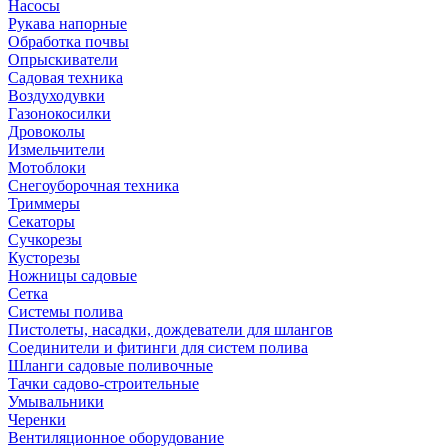
Насосы
Рукава напорные
Обработка почвы
Опрыскиватели
Садовая техника
Воздуходувки
Газонокосилки
Дровоколы
Измельчители
Мотоблоки
Снегоуборочная техника
Триммеры
Секаторы
Сучкорезы
Кусторезы
Ножницы садовые
Сетка
Системы полива
Пистолеты, насадки, дождеватели для шлангов
Соединители и фитинги для систем полива
Шланги садовые поливочные
Тачки садово-строительные
Умывальники
Черенки
Вентиляционное оборудование