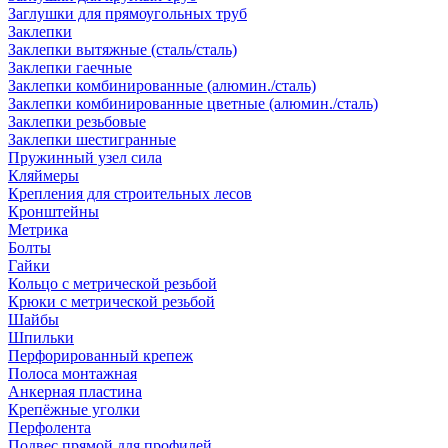
Заглушки для прямоугольных труб
Заклепки
Заклепки вытяжные (сталь/сталь)
Заклепки гаечные
Заклепки комбинированные (алюмин./сталь)
Заклепки комбинированные цветные (алюмин./сталь)
Заклепки резьбовые
Заклепки шестигранные
Пружинный узел сила
Кляймеры
Крепления для строительных лесов
Кронштейны
Метрика
Болты
Гайки
Кольцо с метрической резьбой
Крюки с метрической резьбой
Шайбы
Шпильки
Перфорированный крепеж
Полоса монтажная
Анкерная пластина
Крепёжные уголки
Перфолента
Подвес прямой для профилей