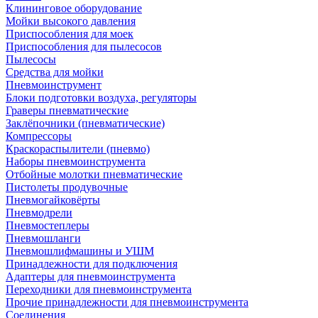
Клининговое оборудование
Мойки высокого давления
Приспособления для моек
Приспособления для пылесосов
Пылесосы
Средства для мойки
Пневмоинструмент
Блоки подготовки воздуха, регуляторы
Граверы пневматические
Заклёпочники (пневматические)
Компрессоры
Краскораспылители (пневмо)
Наборы пневмоинструмента
Отбойные молотки пневматические
Пистолеты продувочные
Пневмогайковёрты
Пневмодрели
Пневмостеплеры
Пневмошланги
Пневмошлифмашины и УШМ
Принадлежности для подключения
Адаптеры для пневмоинструмента
Переходники для пневмоинструмента
Прочие принадлежности для пневмоинструмента
Соединения