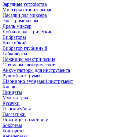
Зарядные устройства
Миксеры строительные
Насадки для миксера
Электромиксеры
Дрель-миксер
Лобзики электрические
Вибраторы
Вал гибкий
Вибратор глубинный
Гайковёрты
Ножницы электрические
Степлеры электрические
Аккумуляторы для инструмента
Ручной инструмент
Шарнирно-губцевый инструмент
Клещи
Пинцеты
Мультитулы
Кусачки
Плоскогубцы
Пассатижи
Ножницы по металлу
Бокорезы
Болторезы
Кабелерезы