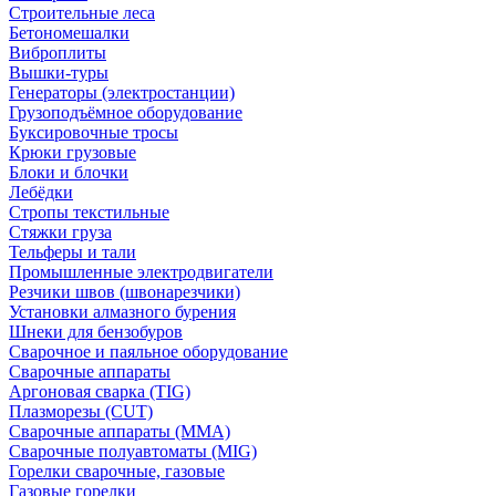
Строительные леса
Бетономешалки
Виброплиты
Вышки-туры
Генераторы (электростанции)
Грузоподъёмное оборудование
Буксировочные тросы
Крюки грузовые
Блоки и блочки
Лебёдки
Стропы текстильные
Стяжки груза
Тельферы и тали
Промышленные электродвигатели
Резчики швов (швонарезчики)
Установки алмазного бурения
Шнеки для бензобуров
Сварочное и паяльное оборудование
Сварочные аппараты
Аргоновая сварка (TIG)
Плазморезы (CUT)
Сварочные аппараты (MMA)
Сварочные полуавтоматы (MIG)
Горелки сварочные, газовые
Газовые горелки