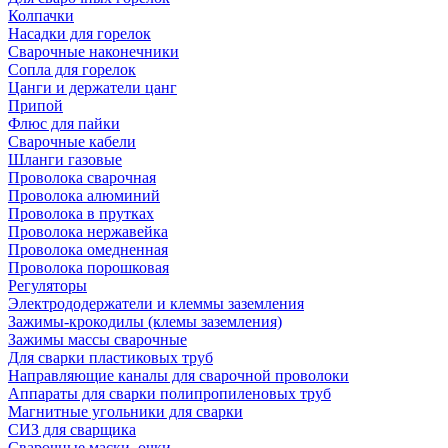
Колпачки
Насадки для горелок
Сварочные наконечники
Сопла для горелок
Цанги и держатели цанг
Припой
Флюс для пайки
Сварочные кабели
Шланги газовые
Проволока сварочная
Проволока алюминий
Проволока в прутках
Проволока нержавейка
Проволока омедненная
Проволока порошковая
Регуляторы
Электрододержатели и клеммы заземления
Зажимы-крокодилы (клемы заземления)
Зажимы массы сварочные
Для сварки пластиковых труб
Направляющие каналы для сварочной проволоки
Аппараты для сварки полипропиленовых труб
Магнитные угольники для сварки
СИЗ для сварщика
Сварочные маски, очки