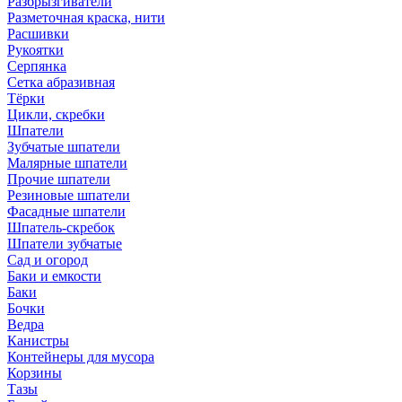
Разбрызгиватели
Разметочная краска, нити
Расшивки
Рукоятки
Серпянка
Сетка абразивная
Тёрки
Цикли, скребки
Шпатели
Зубчатые шпатели
Малярные шпатели
Прочие шпатели
Резиновые шпатели
Фасадные шпатели
Шпатель-скребок
Шпатели зубчатые
Сад и огород
Баки и емкости
Баки
Бочки
Ведра
Канистры
Контейнеры для мусора
Корзины
Тазы