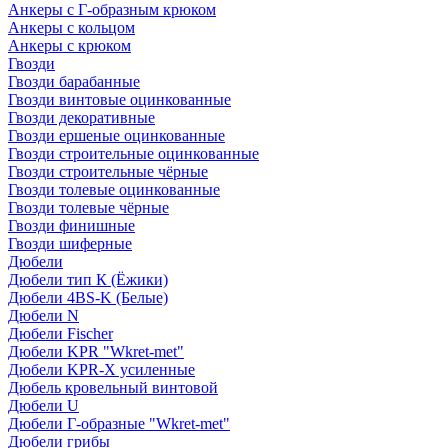
Анкеры с Г-образным крюком
Анкеры с кольцом
Анкеры с крюком
Гвозди
Гвозди барабанные
Гвозди винтовые оцинкованные
Гвозди декоративные
Гвозди ершеные оцинкованные
Гвозди строительные оцинкованные
Гвозди строительные чёрные
Гвозди толевые оцинкованные
Гвозди толевые чёрные
Гвозди финишные
Гвозди шиферные
Дюбели
Дюбели тип К (Ёжики)
Дюбели 4BS-K (Белые)
Дюбели N
Дюбели Fischer
Дюбели KPR "Wkret-met"
Дюбели KPR-Х усиленные
Дюбель кровельный винтовой
Дюбели U
Дюбели Г-образные "Wkret-met"
Дюбели грибы