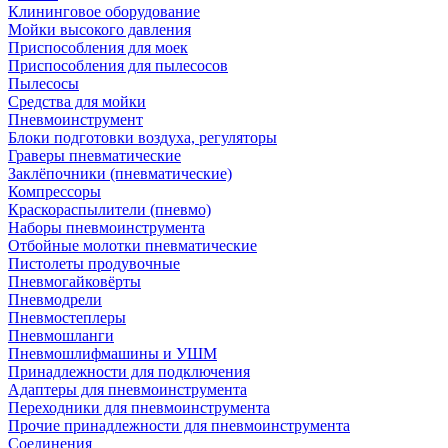
Клининговое оборудование
Мойки высокого давления
Приспособления для моек
Приспособления для пылесосов
Пылесосы
Средства для мойки
Пневмоинструмент
Блоки подготовки воздуха, регуляторы
Граверы пневматические
Заклёпочники (пневматические)
Компрессоры
Краскораспылители (пневмо)
Наборы пневмоинструмента
Отбойные молотки пневматические
Пистолеты продувочные
Пневмогайковёрты
Пневмодрели
Пневмостеплеры
Пневмошланги
Пневмошлифмашины и УШМ
Принадлежности для подключения
Адаптеры для пневмоинструмента
Переходники для пневмоинструмента
Прочие принадлежности для пневмоинструмента
Соединения