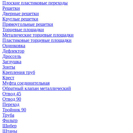
Плоские пластиковые переходы
Решетки
Дверные решетки
Круглые решетки
Прямоугольные решетки
Торцевые площадки
Металические торцевые площадки
Пластиковые торцевые площадки
Оцинковка
Дефлектор
Дроссель
Заглушка
Зонты
Крепления труб
Крест
Муфта соединительная
Обратный клапан металлический
Отвод 45
Отвод 90
Переход
Тройник 90
Труба
Фильтр
Шибер
Штаны