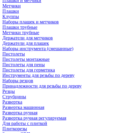
Плашки и метчики
Метчики
Плашки
Клуппы
Наборы плашек и метчиков
Плашки трубные
Метчики трубные
Держатели для метчиков
Держатели для плашек
Наборы инструмента (смешанные)
Пистолеты
Пистолеты монтажные
Пистолеты для пены
Пистолеты для герметика
Инструменты для резьбы по дереву
Наборы резцов
Принадлежности для резьбы по дереву
Резцы
Струбцины
Развертка
Развертка машинная
Развертка ручная
Развертка ручная регулируемая
Для работы с плиткой
Плиткорезы