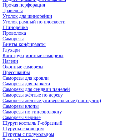
Прочая перфорация
Траверсы
Уголок для шинорейки
Уголок рамный по плоскости
Шинорейка
Проволока
Саморезы
Винты-конфирматы
Глухари
Конструкционные саморезы
Нагели
Оконные саморезы
Прессшайбы
Саморезы для кровли
Саморезы для паркета
Саморезы для сендвич-панелей
Саморезы жёлтые по дереву
Саморезы жёлтые универсальные (поштучно)
Саморезы клопы
Саморезы по гипсоволокну
Саморезы чёрные
Шуруп костыль Г-образный
Шурупы с кольцом
Шурупы с полукольцом
Русский саморез