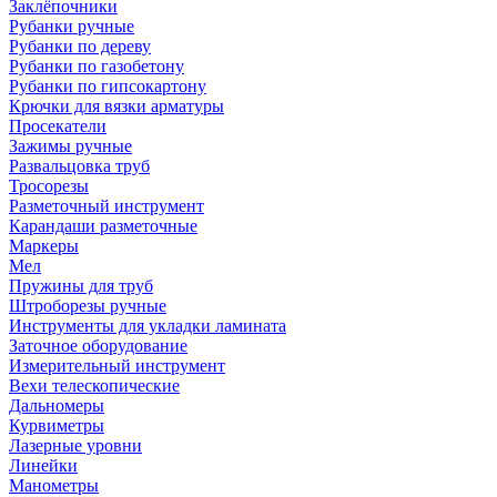
Заклёпочники
Рубанки ручные
Рубанки по дереву
Рубанки по газобетону
Рубанки по гипсокартону
Крючки для вязки арматуры
Просекатели
Зажимы ручные
Развальцовка труб
Тросорезы
Разметочный инструмент
Карандаши разметочные
Маркеры
Мел
Пружины для труб
Штроборезы ручные
Инструменты для укладки ламината
Заточное оборудование
Измерительный инструмент
Вехи телескопические
Дальномеры
Курвиметры
Лазерные уровни
Линейки
Манометры