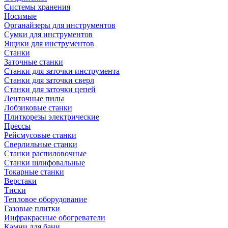
Системы хранения
Носимые
Органайзеры для инструментов
Сумки для инструментов
Ящики для инструментов
Станки
Заточные станки
Станки для заточки инструмента
Станки для заточки сверл
Станки для заточки цепей
Ленточные пилы
Лобзиковые станки
Плиткорезы электрические
Прессы
Рейсмусовые станки
Сверлильные станки
Станки распиловочные
Станки шлифовальные
Токарные станки
Верстаки
Тиски
Тепловое оборудование
Газовые плитки
Инфракрасные обогреватели
Камни для бани