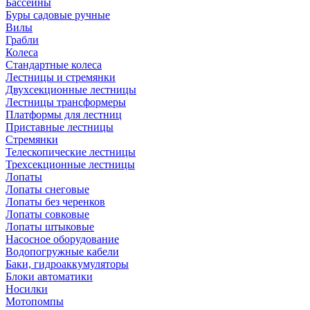
Бассейны
Буры садовые ручные
Вилы
Грабли
Колеса
Стандартные колеса
Лестницы и стремянки
Двухсекционные лестницы
Лестницы трансформеры
Платформы для лестниц
Приставные лестницы
Стремянки
Телескопические лестницы
Трехсекционные лестницы
Лопаты
Лопаты снеговые
Лопаты без черенков
Лопаты совковые
Лопаты штыковые
Насосное оборудование
Водопогружные кабели
Баки, гидроаккумуляторы
Блоки автоматики
Носилки
Мотопомпы