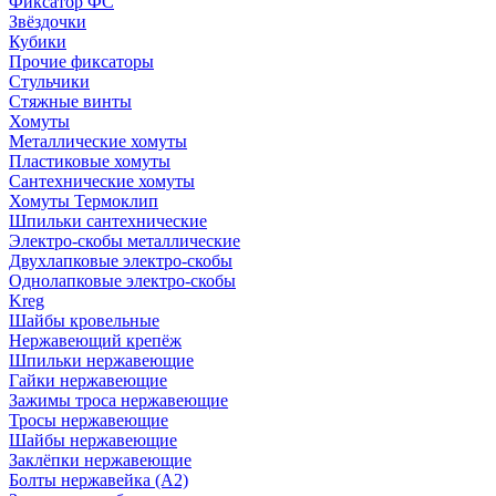
Фиксатор ФС
Звёздочки
Кубики
Прочие фиксаторы
Стульчики
Стяжные винты
Хомуты
Металлические хомуты
Пластиковые хомуты
Сантехнические хомуты
Хомуты Термоклип
Шпильки сантехнические
Электро-скобы металлические
Двухлапковые электро-скобы
Однолапковые электро-скобы
Kreg
Шайбы кровельные
Нержавеющий крепёж
Шпильки нержавеющие
Гайки нержавеющие
Зажимы троса нержавеющие
Тросы нержавеющие
Шайбы нержавеющие
Заклёпки нержавеющие
Болты нержавейка (А2)