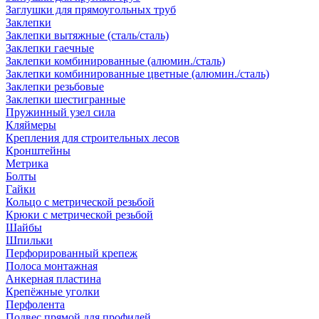
Заглушки для прямоугольных труб
Заклепки
Заклепки вытяжные (сталь/сталь)
Заклепки гаечные
Заклепки комбинированные (алюмин./сталь)
Заклепки комбинированные цветные (алюмин./сталь)
Заклепки резьбовые
Заклепки шестигранные
Пружинный узел сила
Кляймеры
Крепления для строительных лесов
Кронштейны
Метрика
Болты
Гайки
Кольцо с метрической резьбой
Крюки с метрической резьбой
Шайбы
Шпильки
Перфорированный крепеж
Полоса монтажная
Анкерная пластина
Крепёжные уголки
Перфолента
Подвес прямой для профилей