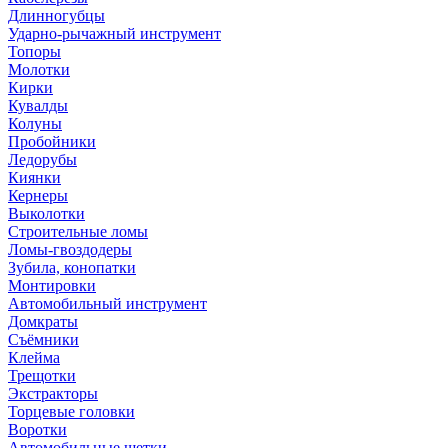
Длинногубцы
Ударно-рычажный инструмент
Топоры
Молотки
Кирки
Кувалды
Колуны
Пробойники
Ледорубы
Киянки
Кернеры
Выколотки
Строительные ломы
Ломы-гвоздодеры
Зубила, конопатки
Монтировки
Автомобильный инструмент
Домкраты
Съёмники
Клейма
Трещотки
Экстракторы
Торцевые головки
Воротки
Автомобильные щетки