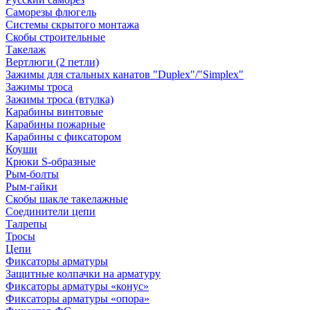
Саморезы флюгель
Системы скрытого монтажа
Скобы строительные
Такелаж
Вертлюги (2 петли)
Зажимы для стальных канатов "Duplex"/"Simplex"
Зажимы троса
Зажимы троса (втулка)
Карабины винтовые
Карабины пожарные
Карабины с фиксатором
Коуши
Крюки S-образные
Рым-болты
Рым-гайки
Скобы шакле такелажные
Соединители цепи
Талрепы
Тросы
Цепи
Фиксаторы арматуры
Защитные колпачки на арматуру
Фиксаторы арматуры «конус»
Фиксаторы арматуры «опора»