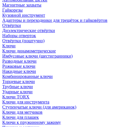
Магнитные захваты
Гайкорезы
Кузовной инструмент
Адаптеры и переходники для трещёток и гайковёртов
Отвёртки
Диэлектрические отвёртки
Наборы отверток
Отвёртки (поштучно)
Ключи
Ключи динамометрические
Имбусовые ключи (шестигранники)
Разводные ключи
Рожковые ключи
Накидные ключи
Комбинированные ключи
Торцевые ключи
Трубные ключи
Ударные ключи
Ключи TORX
Ключи для инструмента
Ступенчатые ключи (для американок)
Ключи для метчиков
Ключи для плашек
Ключи к пружинному зажиму