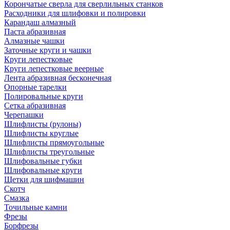
Корончатые сверла для сверлильных станков
Расходники для шлифовки и полировки
Карандаш алмазный
Паста абразивная
Алмазные чашки
Заточные круги и чашки
Круги лепестковые
Круги лепестковые веерные
Лента абразивная бесконечная
Опорные тарелки
Полировальные круги
Сетка абразивная
Черепашки
Шлифлисты (рулоны)
Шлифлисты круглые
Шлифлисты прямоугольные
Шлифлисты треугольные
Шлифовальные губки
Шлифовальные круги
Щетки для шифмашин
Скотч
Смазка
Точильные камни
Фрезы
Борфрезы