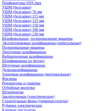
Перфораторы SDS max
УШМ (болгарки)
УШМ (болгарки) 76 мм
УШМ (болгарки) 115 мм
УШМ (болгарки) 125 мм
УШМ (болгарки) 150 мм
УШМ (болгарки) 180 мм
УШМ (болгарки) 230 мм
Шлифовальные, полировальные машины
Эксцентриковые шлифмашины (орбитальные)
Полировальные машины
Ленточные шлифмашины
Вибрационные шлифмашины
Шлифмашины по бетону
Щеточные шлифмашины
Дельташлифмашины
Торцевые шлифмашины (вертикальные)
Фрезеры
Реноваторы и граверы
Отбойные молотки
Штроборезы
Заклёпочники (электрические)
Строительные фены (термопистолеты)
Рубанки электрические
Клеевые пистолеты