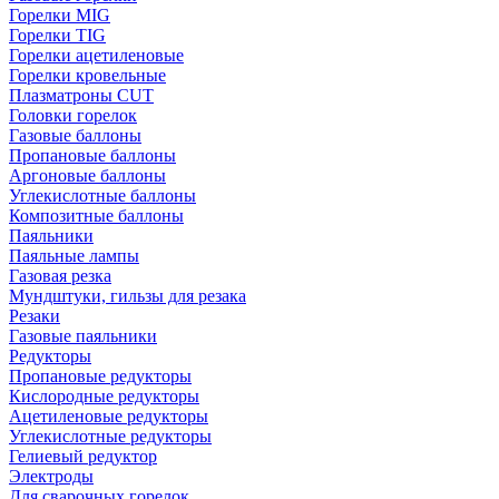
Горелки MIG
Горелки TIG
Горелки ацетиленовые
Горелки кровельные
Плазматроны CUT
Головки горелок
Газовые баллоны
Пропановые баллоны
Аргоновые баллоны
Углекислотные баллоны
Композитные баллоны
Паяльники
Паяльные лампы
Газовая резка
Мундштуки, гильзы для резака
Резаки
Газовые паяльники
Редукторы
Пропановые редукторы
Кислородные редукторы
Ацетиленовые редукторы
Углекислотные редукторы
Гелиевый редуктор
Электроды
Для сварочных горелок