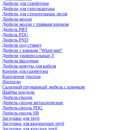
Дюбели для газобетона
Дюбели для гипсокартона
Дюбели для строительных лесов
Дюбели молли
Дюбели молли с прямым крюком
Дюбель PBT
Дюбель PDU
Дюбель PND
Дюбели под стяжку
Дюбели с крюком "Wkret-met"
Дюбели универсальные-Т
Дюбели фасадные
Дюбель-хомуты для кабеля
Крепёж для газобетона
Крепления унитаза
Ниппели
Складной пружинный дюбель с крючком
Шайбы рондоль
Дюбель-гвозди
Дюбель-гвозди металлические
Дюбель-гвоздь PDG
Дюбель-гвоздь SB
Заглушки для труб
Заглушки для квадратных труб
Заглушки для круглых труб