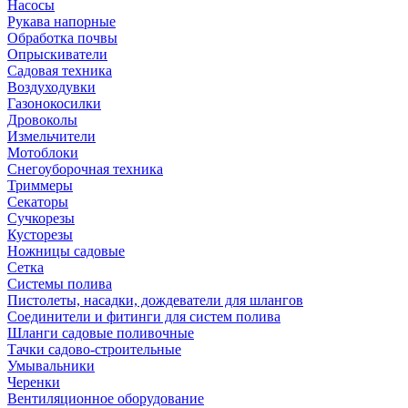
Насосы
Рукава напорные
Обработка почвы
Опрыскиватели
Садовая техника
Воздуходувки
Газонокосилки
Дровоколы
Измельчители
Мотоблоки
Снегоуборочная техника
Триммеры
Секаторы
Сучкорезы
Кусторезы
Ножницы садовые
Сетка
Системы полива
Пистолеты, насадки, дождеватели для шлангов
Соединители и фитинги для систем полива
Шланги садовые поливочные
Тачки садово-строительные
Умывальники
Черенки
Вентиляционное оборудование