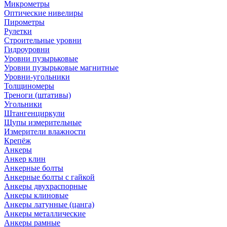
Микрометры
Оптические нивелиры
Пирометры
Рулетки
Строительные уровни
Гидроуровни
Уровни пузырьковые
Уровни пузырьковые магнитные
Уровни-угольники
Толщиномеры
Треноги (штативы)
Угольники
Штангенциркули
Щупы измерительные
Измерители влажности
Крепёж
Анкеры
Анкер клин
Анкерные болты
Анкерные болты с гайкой
Анкеры двухраспорные
Анкеры клиновые
Анкеры латунные (цанга)
Анкеры металлические
Анкеры рамные