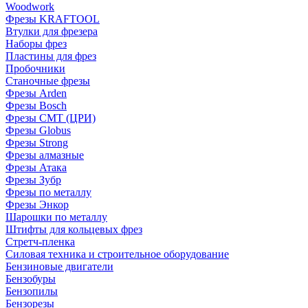
Woodwork
Фрезы KRAFTOOL
Втулки для фрезера
Наборы фрез
Пластины для фрез
Пробочники
Станочные фрезы
Фрезы Arden
Фрезы Bosch
Фрезы CMT (ЦРИ)
Фрезы Globus
Фрезы Strong
Фрезы алмазные
Фрезы Атака
Фрезы Зубр
Фрезы по металлу
Фрезы Энкор
Шарошки по металлу
Штифты для кольцевых фрез
Стретч-пленка
Силовая техника и строительное оборудование
Бензиновые двигатели
Бензобуры
Бензопилы
Бензорезы