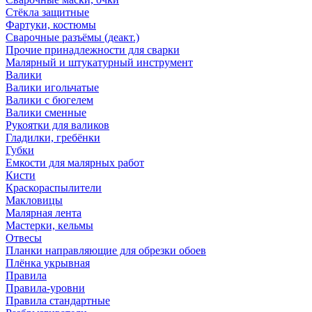
Стёкла защитные
Фартуки, костюмы
Сварочные разъёмы (деакт.)
Прочие принадлежности для сварки
Малярный и штукатурный инструмент
Валики
Валики игольчатые
Валики с бюгелем
Валики сменные
Рукоятки для валиков
Гладилки, гребёнки
Губки
Емкости для малярных работ
Кисти
Краскораспылители
Макловицы
Малярная лента
Мастерки, кельмы
Отвесы
Планки направляющие для обрезки обоев
Плёнка укрывная
Правила
Правила-уровни
Правила стандартные