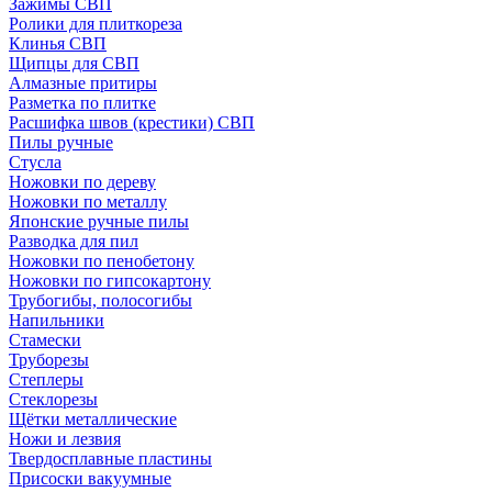
Зажимы СВП
Ролики для плиткореза
Клинья СВП
Щипцы для СВП
Алмазные притиры
Разметка по плитке
Расшифка швов (крестики) СВП
Пилы ручные
Стусла
Ножовки по дереву
Ножовки по металлу
Японские ручные пилы
Разводка для пил
Ножовки по пенобетону
Ножовки по гипсокартону
Трубогибы, полосогибы
Напильники
Стамески
Труборезы
Степлеры
Стеклорезы
Щётки металлические
Ножи и лезвия
Твердосплавные пластины
Присоски вакуумные