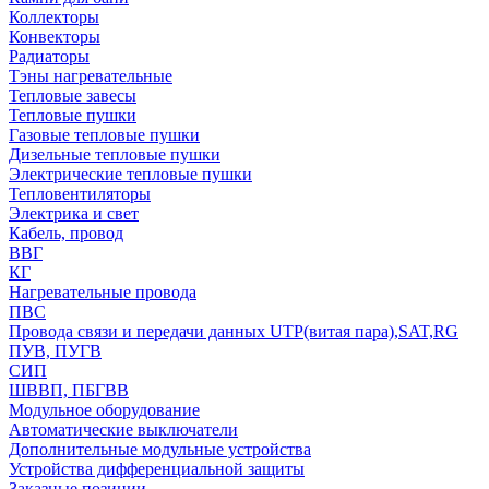
Коллекторы
Конвекторы
Радиаторы
Тэны нагревательные
Тепловые завесы
Тепловые пушки
Газовые тепловые пушки
Дизельные тепловые пушки
Электрические тепловые пушки
Тепловентиляторы
Электрика и свет
Кабель, провод
ВВГ
КГ
Нагревательные провода
ПВС
Провода связи и передачи данных UTP(витая пара),SAT,RG
ПУВ, ПУГВ
СИП
ШВВП, ПБГВВ
Модульное оборудование
Автоматические выключатели
Дополнительные модульные устройства
Устройства дифференциальной защиты
Заказные позиции