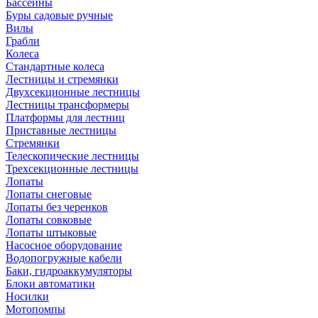
Бассейны
Буры садовые ручные
Вилы
Грабли
Колеса
Стандартные колеса
Лестницы и стремянки
Двухсекционные лестницы
Лестницы трансформеры
Платформы для лестниц
Приставные лестницы
Стремянки
Телескопические лестницы
Трехсекционные лестницы
Лопаты
Лопаты снеговые
Лопаты без черенков
Лопаты совковые
Лопаты штыковые
Насосное оборудование
Водопогружные кабели
Баки, гидроаккумуляторы
Блоки автоматики
Носилки
Мотопомпы