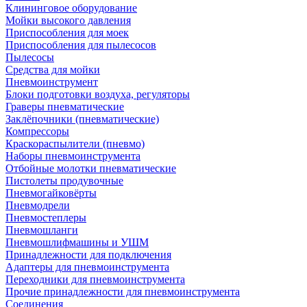
Клининговое оборудование
Мойки высокого давления
Приспособления для моек
Приспособления для пылесосов
Пылесосы
Средства для мойки
Пневмоинструмент
Блоки подготовки воздуха, регуляторы
Граверы пневматические
Заклёпочники (пневматические)
Компрессоры
Краскораспылители (пневмо)
Наборы пневмоинструмента
Отбойные молотки пневматические
Пистолеты продувочные
Пневмогайковёрты
Пневмодрели
Пневмостеплеры
Пневмошланги
Пневмошлифмашины и УШМ
Принадлежности для подключения
Адаптеры для пневмоинструмента
Переходники для пневмоинструмента
Прочие принадлежности для пневмоинструмента
Соединения