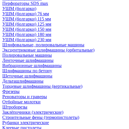
Перфораторы SDS max
УШМ (болгарки)
УШМ (болгарки) 76 мм
УШМ (болгарки) 115 мм
УШМ (болгарки) 125 мм
УШМ (болгарки) 150 мм
УШМ (болгарки) 180 мм
УШМ (болгарки) 230 мм
Шлифовальные, полировальные машины
Эксцентриковые шлифмашины (орбитальные)
Полировальные машины
Ленточные шлифмашины
Вибрационные шлифмашины
Шлифмашины по бетону
Щеточные шлифмашины
Дельташлифмашины
Торцевые шлифмашины (вертикальные)
Фрезеры
Реноваторы и граверы
Отбойные молотки
Штроборезы
Заклёпочники (электрические)
Строительные фены (термопистолеты)
Рубанки электрические
Клеевые пистолеты