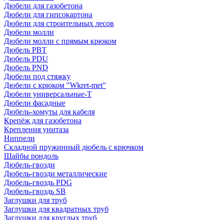
Дюбели для газобетона
Дюбели для гипсокартона
Дюбели для строительных лесов
Дюбели молли
Дюбели молли с прямым крюком
Дюбель PBT
Дюбель PDU
Дюбель PND
Дюбели под стяжку
Дюбели с крюком "Wkret-met"
Дюбели универсальные-Т
Дюбели фасадные
Дюбель-хомуты для кабеля
Крепёж для газобетона
Крепления унитаза
Ниппели
Складной пружинный дюбель с крючком
Шайбы рондоль
Дюбель-гвозди
Дюбель-гвозди металлические
Дюбель-гвоздь PDG
Дюбель-гвоздь SB
Заглушки для труб
Заглушки для квадратных труб
Заглушки для круглых труб