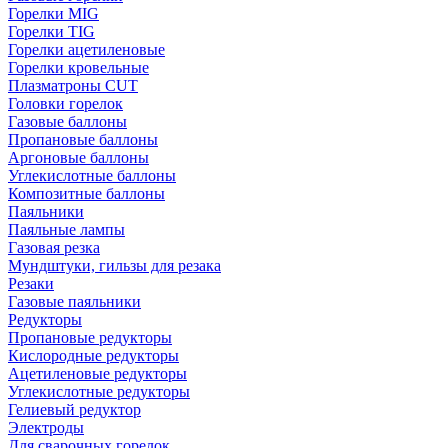
Горелки MIG
Горелки TIG
Горелки ацетиленовые
Горелки кровельные
Плазматроны CUT
Головки горелок
Газовые баллоны
Пропановые баллоны
Аргоновые баллоны
Углекислотные баллоны
Композитные баллоны
Паяльники
Паяльные лампы
Газовая резка
Мундштуки, гильзы для резака
Резаки
Газовые паяльники
Редукторы
Пропановые редукторы
Кислородные редукторы
Ацетиленовые редукторы
Углекислотные редукторы
Гелиевый редуктор
Электроды
Для сварочных горелок