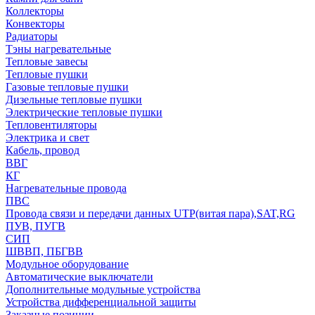
Коллекторы
Конвекторы
Радиаторы
Тэны нагревательные
Тепловые завесы
Тепловые пушки
Газовые тепловые пушки
Дизельные тепловые пушки
Электрические тепловые пушки
Тепловентиляторы
Электрика и свет
Кабель, провод
ВВГ
КГ
Нагревательные провода
ПВС
Провода связи и передачи данных UTP(витая пара),SAT,RG
ПУВ, ПУГВ
СИП
ШВВП, ПБГВВ
Модульное оборудование
Автоматические выключатели
Дополнительные модульные устройства
Устройства дифференциальной защиты
Заказные позиции