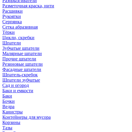
Разбрызгиватели
Разметочная краска, нити
Расшивки
Рукоятки
Серпянка
Сетка абразивная
Тёрки
Цикли, скребки
Шпатели
Зубчатые шпатели
Малярные шпатели
Прочие шпатели
Резиновые шпатели
Фасадные шпатели
Шпатель-скребок
Шпатели зубчатые
Сад и огород
Баки и емкости
Баки
Бочки
Ведра
Канистры
Контейнеры для мусора
Корзины
Тазы