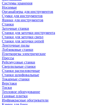
Системы хранения
Носимые
Органайзеры для инструментов
Сумки для инструментов
Ящики для инструментов
Станки
Заточные станки
Станки для заточки инструмента
Станки для заточки сверл
Станки для заточки цепей
Ленточные пилы
Лобзиковые станки
Плиткорезы электрические
Прессы
Рейсмусовые станки
Сверлильные станки
Станки распиловочные
Станки шлифовальные
Токарные станки
Верстаки
Тиски
Тепловое оборудование
Газовые плитки
Инфракрасные обогреватели
Камни для бани