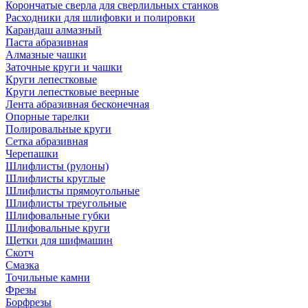
Корончатые сверла для сверлильных станков
Расходники для шлифовки и полировки
Карандаш алмазный
Паста абразивная
Алмазные чашки
Заточные круги и чашки
Круги лепестковые
Круги лепестковые веерные
Лента абразивная бесконечная
Опорные тарелки
Полировальные круги
Сетка абразивная
Черепашки
Шлифлисты (рулоны)
Шлифлисты круглые
Шлифлисты прямоугольные
Шлифлисты треугольные
Шлифовальные губки
Шлифовальные круги
Щетки для шифмашин
Скотч
Смазка
Точильные камни
Фрезы
Борфрезы