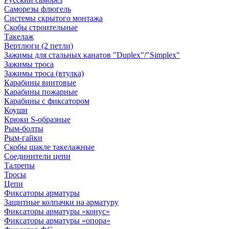
Саморезы флюгель
Системы скрытого монтажа
Скобы строительные
Такелаж
Вертлюги (2 петли)
Зажимы для стальных канатов "Duplex"/"Simplex"
Зажимы троса
Зажимы троса (втулка)
Карабины винтовые
Карабины пожарные
Карабины с фиксатором
Коуши
Крюки S-образные
Рым-болты
Рым-гайки
Скобы шакле такелажные
Соединители цепи
Талрепы
Тросы
Цепи
Фиксаторы арматуры
Защитные колпачки на арматуру
Фиксаторы арматуры «конус»
Фиксаторы арматуры «опора»