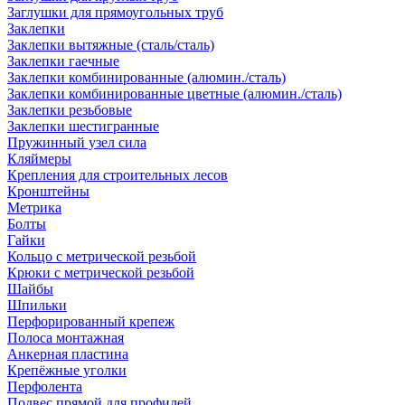
Заглушки для прямоугольных труб
Заклепки
Заклепки вытяжные (сталь/сталь)
Заклепки гаечные
Заклепки комбинированные (алюмин./сталь)
Заклепки комбинированные цветные (алюмин./сталь)
Заклепки резьбовые
Заклепки шестигранные
Пружинный узел сила
Кляймеры
Крепления для строительных лесов
Кронштейны
Метрика
Болты
Гайки
Кольцо с метрической резьбой
Крюки с метрической резьбой
Шайбы
Шпильки
Перфорированный крепеж
Полоса монтажная
Анкерная пластина
Крепёжные уголки
Перфолента
Подвес прямой для профилей