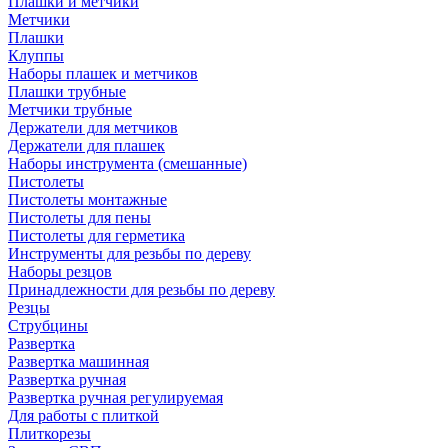
Плашки и метчики
Метчики
Плашки
Клуппы
Наборы плашек и метчиков
Плашки трубные
Метчики трубные
Держатели для метчиков
Держатели для плашек
Наборы инструмента (смешанные)
Пистолеты
Пистолеты монтажные
Пистолеты для пены
Пистолеты для герметика
Инструменты для резьбы по дереву
Наборы резцов
Принадлежности для резьбы по дереву
Резцы
Струбцины
Развертка
Развертка машинная
Развертка ручная
Развертка ручная регулируемая
Для работы с плиткой
Плиткорезы