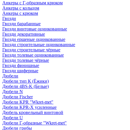
Анкеры с Г-образным крюком
Анкеры с кольцом
Анкеры с крюком
Гвозди
Гвозди барабанные
Гвозди винтовые оцинкованные
Гвозди декоративные
Гвозди ершеные оцинкованные
Гвозди строительные оцинкованные
Гвозди строительные чёрные
Гвозди толевые оцинкованные
Гвозди толевые чёрные
Гвозди финишные
Гвозди шиферные
Дюбели
Дюбели тип К (Ёжики)
Дюбели 4BS-K (Белые)
Дюбели N
Дюбели Fischer
Дюбели KPR "Wkret-met"
Дюбели KPR-Х усиленные
Дюбель кровельный винтовой
Дюбели U
Дюбели Г-образные "Wkret-met"
Дюбели грибы