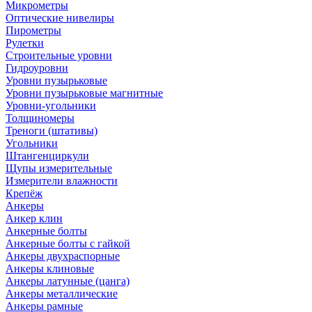
Микрометры
Оптические нивелиры
Пирометры
Рулетки
Строительные уровни
Гидроуровни
Уровни пузырьковые
Уровни пузырьковые магнитные
Уровни-угольники
Толщиномеры
Треноги (штативы)
Угольники
Штангенциркули
Щупы измерительные
Измерители влажности
Крепёж
Анкеры
Анкер клин
Анкерные болты
Анкерные болты с гайкой
Анкеры двухраспорные
Анкеры клиновые
Анкеры латунные (цанга)
Анкеры металлические
Анкеры рамные