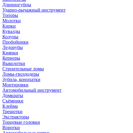
Длинногубцы
Ударно-рычажный инструмент
Топоры
Молотки
Кирки
Кувалды
Колуны
Пробойники
Ледорубы
Киянки
Кернеры
Выколотки
Строительные ломы
Ломы-гвоздодеры
Зубила, конопатки
Монтировки
Автомобильный инструмент
Домкраты
Съёмники
Клейма
Трещотки
Экстракторы
Торцевые головки
Воротки
Автомобильные щетки