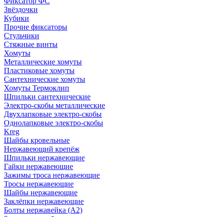
Фиксатор ФС
Звёздочки
Кубики
Прочие фиксаторы
Стульчики
Стяжные винты
Хомуты
Металлические хомуты
Пластиковые хомуты
Сантехнические хомуты
Хомуты Термоклип
Шпильки сантехнические
Электро-скобы металлические
Двухлапковые электро-скобы
Однолапковые электро-скобы
Kreg
Шайбы кровельные
Нержавеющий крепёж
Шпильки нержавеющие
Гайки нержавеющие
Зажимы троса нержавеющие
Тросы нержавеющие
Шайбы нержавеющие
Заклёпки нержавеющие
Болты нержавейка (А2)