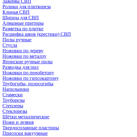
Зажимы СВП
Ролики для плиткореза
Клинья СВП
Щипцы для СВП
Алмазные притиры
Разметка по плитке
Расшифка швов (крестики) СВП
Пилы ручные
Стусла
Ножовки по дереву
Ножовки по металлу
Японские ручные пилы
Разводка для пил
Ножовки по пенобетону
Ножовки по гипсокартону
Трубогибы, полосогибы
Напильники
Стамески
Труборезы
Степлеры
Стеклорезы
Щётки металлические
Ножи и лезвия
Твердосплавные пластины
Присоски вакуумные