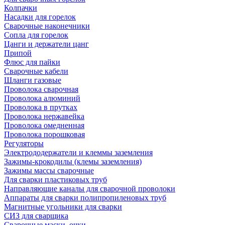
Колпачки
Насадки для горелок
Сварочные наконечники
Сопла для горелок
Цанги и держатели цанг
Припой
Флюс для пайки
Сварочные кабели
Шланги газовые
Проволока сварочная
Проволока алюминий
Проволока в прутках
Проволока нержавейка
Проволока омедненная
Проволока порошковая
Регуляторы
Электрододержатели и клеммы заземления
Зажимы-крокодилы (клемы заземления)
Зажимы массы сварочные
Для сварки пластиковых труб
Направляющие каналы для сварочной проволоки
Аппараты для сварки полипропиленовых труб
Магнитные угольники для сварки
СИЗ для сварщика
Сварочные маски, очки