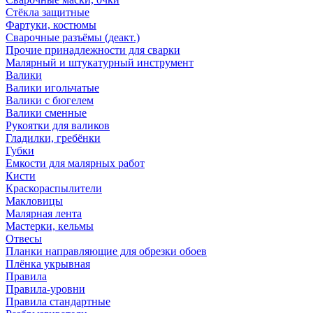
Стёкла защитные
Фартуки, костюмы
Сварочные разъёмы (деакт.)
Прочие принадлежности для сварки
Малярный и штукатурный инструмент
Валики
Валики игольчатые
Валики с бюгелем
Валики сменные
Рукоятки для валиков
Гладилки, гребёнки
Губки
Емкости для малярных работ
Кисти
Краскораспылители
Макловицы
Малярная лента
Мастерки, кельмы
Отвесы
Планки направляющие для обрезки обоев
Плёнка укрывная
Правила
Правила-уровни
Правила стандартные