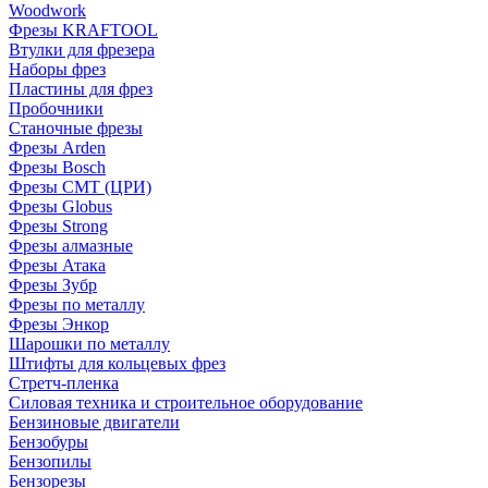
Woodwork
Фрезы KRAFTOOL
Втулки для фрезера
Наборы фрез
Пластины для фрез
Пробочники
Станочные фрезы
Фрезы Arden
Фрезы Bosch
Фрезы CMT (ЦРИ)
Фрезы Globus
Фрезы Strong
Фрезы алмазные
Фрезы Атака
Фрезы Зубр
Фрезы по металлу
Фрезы Энкор
Шарошки по металлу
Штифты для кольцевых фрез
Стретч-пленка
Силовая техника и строительное оборудование
Бензиновые двигатели
Бензобуры
Бензопилы
Бензорезы