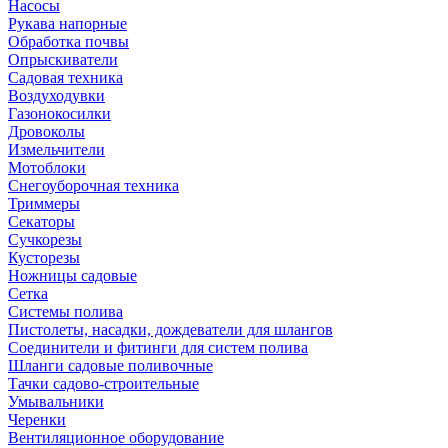
Насосы
Рукава напорные
Обработка почвы
Опрыскиватели
Садовая техника
Воздуходувки
Газонокосилки
Дровоколы
Измельчители
Мотоблоки
Снегоуборочная техника
Триммеры
Секаторы
Сучкорезы
Кусторезы
Ножницы садовые
Сетка
Системы полива
Пистолеты, насадки, дождеватели для шлангов
Соединители и фитинги для систем полива
Шланги садовые поливочные
Тачки садово-строительные
Умывальники
Черенки
Вентиляционное оборудование