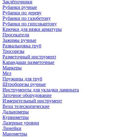
Заклёпочники
Рубанки ручные
Рубанки по дереву
Рубанки по газобетону
Рубанки по гипсокартону
Крючки для вязки арматуры
Просекатели
Зажимы ручные
Развальцовка труб
Тросорезы
Разметочный инструмент
Карандаши разметочные
Маркеры
Мел
Пружины для труб
Штроборезы ручные
Инструменты для укладки ламината
Заточное оборудование
Измерительный инструмент
Вехи телескопические
Дальномеры
Курвиметры
Лазерные уровни
Линейки
Манометры