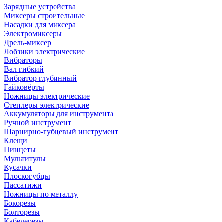
Зарядные устройства
Миксеры строительные
Насадки для миксера
Электромиксеры
Дрель-миксер
Лобзики электрические
Вибраторы
Вал гибкий
Вибратор глубинный
Гайковёрты
Ножницы электрические
Степлеры электрические
Аккумуляторы для инструмента
Ручной инструмент
Шарнирно-губцевый инструмент
Клещи
Пинцеты
Мультитулы
Кусачки
Плоскогубцы
Пассатижи
Ножницы по металлу
Бокорезы
Болторезы
Кабелерезы