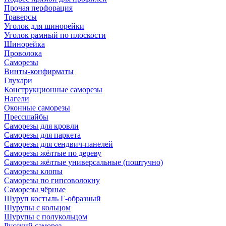
Прочая перфорация
Траверсы
Уголок для шинорейки
Уголок рамный по плоскости
Шинорейка
Проволока
Саморезы
Винты-конфирматы
Глухари
Конструкционные саморезы
Нагели
Оконные саморезы
Прессшайбы
Саморезы для кровли
Саморезы для паркета
Саморезы для сендвич-панелей
Саморезы жёлтые по дереву
Саморезы жёлтые универсальные (поштучно)
Саморезы клопы
Саморезы по гипсоволокну
Саморезы чёрные
Шуруп костыль Г-образный
Шурупы с кольцом
Шурупы с полукольцом
Русский саморез