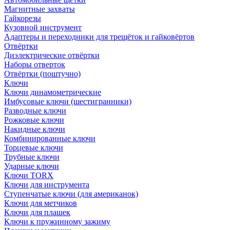
Магнитные захваты
Гайкорезы
Кузовной инструмент
Адаптеры и переходники для трещёток и гайковёртов
Отвёртки
Диэлектрические отвёртки
Наборы отверток
Отвёртки (поштучно)
Ключи
Ключи динамометрические
Имбусовые ключи (шестигранники)
Разводные ключи
Рожковые ключи
Накидные ключи
Комбинированные ключи
Торцевые ключи
Трубные ключи
Ударные ключи
Ключи TORX
Ключи для инструмента
Ступенчатые ключи (для американок)
Ключи для метчиков
Ключи для плашек
Ключи к пружинному зажиму