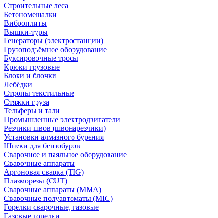
Строительные леса
Бетономешалки
Виброплиты
Вышки-туры
Генераторы (электростанции)
Грузоподъёмное оборудование
Буксировочные тросы
Крюки грузовые
Блоки и блочки
Лебёдки
Стропы текстильные
Стяжки груза
Тельферы и тали
Промышленные электродвигатели
Резчики швов (швонарезчики)
Установки алмазного бурения
Шнеки для бензобуров
Сварочное и паяльное оборудование
Сварочные аппараты
Аргоновая сварка (TIG)
Плазморезы (CUT)
Сварочные аппараты (MMA)
Сварочные полуавтоматы (MIG)
Горелки сварочные, газовые
Газовые горелки